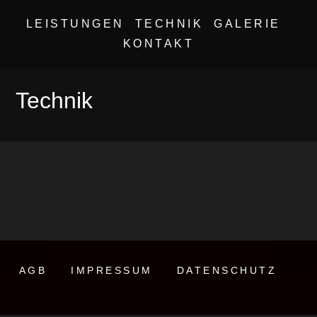
Zum
Ihr zuverlässiger und regionaler
LEISTUNGEN
TECHNIK
GALERIE
Inhalt
Partner für professionelle Ton- und
springen
KONTAKT
Lichttechnik
Technik
AGB
IMPRESSUM
DATENSCHUTZ