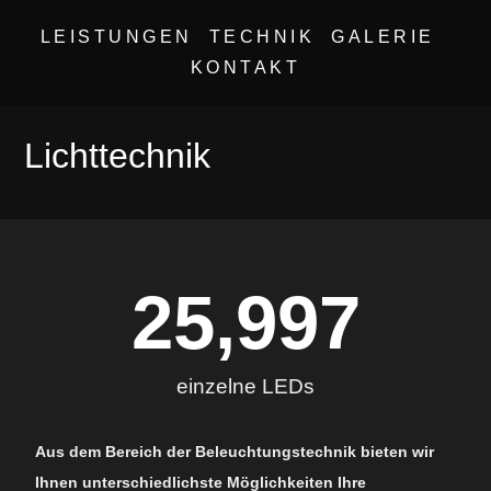
Ihr zuverlässiger und regionaler
LEISTUNGEN
TECHNIK
GALERIE
Partner für professionelle Ton- und
KONTAKT
Lichttechnik
Lichttechnik
25,997
einzelne LEDs
Aus dem Bereich der Beleuchtungstechnik bieten wir
Ihnen unterschiedlichste Möglichkeiten Ihre